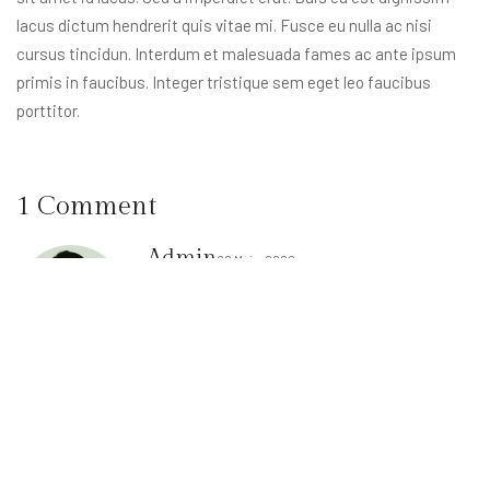
lacus dictum hendrerit quis vitae mi. Fusce eu nulla ac nisi
cursus tincidun. Interdum et malesuada fames ac ante ipsum
primis in faucibus. Integer tristique sem eget leo faucibus
porttitor.
1 Comment
Admin
20 Maja, 2022
Restaurant ultricies nibh non dolor
maximus sceleue inte molliser rana
neque nec tempor. Interdum et
malesuada fames ac ante ipsum primis
in faucibus.
Reply