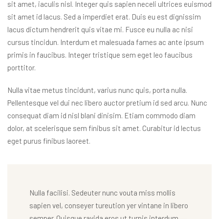
sit amet, iaculis nisl. Integer quis sapien neceli ultrices euismod
sit amet id lacus. Sed a imperdiet erat. Duis eu est dignissim
lacus dictum hendrerit quis vitae mi. Fusce eu nulla ac nisi
cursus tincidun. Interdum et malesuada fames ac ante ipsum
primis in faucibus. Integer tristique sem eget leo faucibus
porttitor.
Nulla vitae metus tincidunt, varius nunc quis, porta nulla.
Pellentesque vel dui nec libero auctor pretium id sed arcu. Nunc
consequat diam id nisl blani dinisim. Etiam commodo diam
dolor, at scelerisque sem finibus sit amet. Curabitur id lectus
eget purus finibus laoreet.
Nulla facilisi. Sedeuter nunc vouta miss mollis
sapien vel, conseyer tureution yer vintane in libero
semper. Quisque ravida eros ut turpis interdum