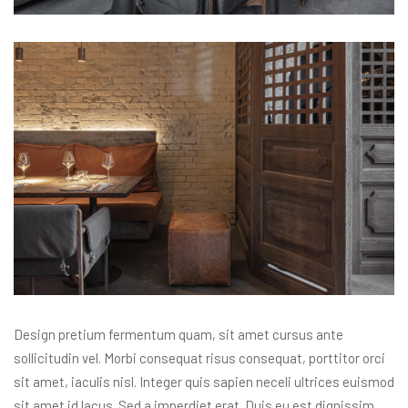
Design pretium fermentum quam, sit amet cursus ante
sollicitudin vel. Morbi consequat risus consequat, porttitor orci
sit amet, iaculis nisl. Integer quis sapien neceli ultrices euismod
sit amet id lacus. Sed a imperdiet erat. Duis eu est dignissim